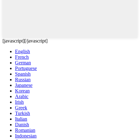
[javascript]
[/javascript]
English
French
German
Portuguese
Spanish
Russian
Japanese
Korean
Arabic
Irish
Greek
Turkish
Italian
Danish
Romanian
Indonesian