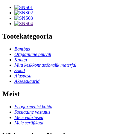
Tootekategooria
Bambus
Orgaaniline puuvill
Kanep
Muu keskkonnasõbralik materjal
Sokid
Aluspesu
Aksessuaarid
Meist
Ecogarmentsi kohta
Sotsiaalne vastutus
Meie väärtused
Meie sertifikaat