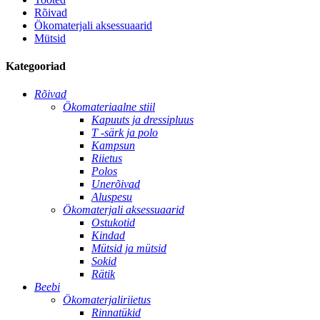
Rõivad
Ökomaterjali aksessuaarid
Mütsid
Kategooriad
Rõivad
Ökomateriaalne stiil
Kapuuts ja dressipluus
T -särk ja polo
Kampsun
Riietus
Polos
Unerõivad
Aluspesu
Ökomaterjali aksessuaarid
Ostukotid
Kindad
Mütsid ja mütsid
Sokid
Rätik
Beebi
Ökomaterjaliriietus
Rinnatükid