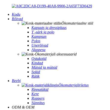
Kodu
Rõivad
Ökomateriaalne stiil
Kapuuts ja dressipluus
T -särk ja polo
Kampsun
Polos
Unerõivad
Aluspesu
Ökomaterjali aksessuaarid
Ostukotid
Kindad
Mütsid ja mütsid
Sokid
Rätik
Beebi
Ökomaterjaliriietus
Rinnatükid
Kere
Roppers
Sünnitus
ODM & OEM