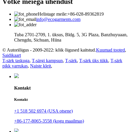
Võtke meiega ühendust
Helistage meile:+86-028-89362819
info@ecogarments.com
Tuba 2701-2709, 1. üksus, Bldg. 5, 3G Plaza, Banzhuyuaan,
Chengdu, Sichuan, Hiina
© Autoriõigus - 2009-2022: kõik õigused kaitstud.
Kuumad tooted
,
Saidikaart
T-särk taskuga
,
T-särgi kampsun
,
T-särk
,
T-särk üks tükk
,
T-särk
pikk varrukas
,
Naiste kleit
,
Kontakt
Kontakt
+1 518 502 6974 (USA otsene)
+86-177-8065-3558 (kogu maailmas)