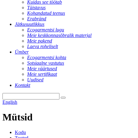
Kuidas see töötab
Täistavus
Kohandatud teenus
Erabränd
Jätkusuutlikkus
Ecogarmentsi lugu
Meie keskkonnasõbralik materjal
Meie pakend
Laeva roheliselt
Ümber
Ecogarmentsi kohta
Sotsiaalne vastutus
Meie väärtused
Meie sertifikaat
Uudised
Kontakt
English
Mütsid
Kodu
Tooted