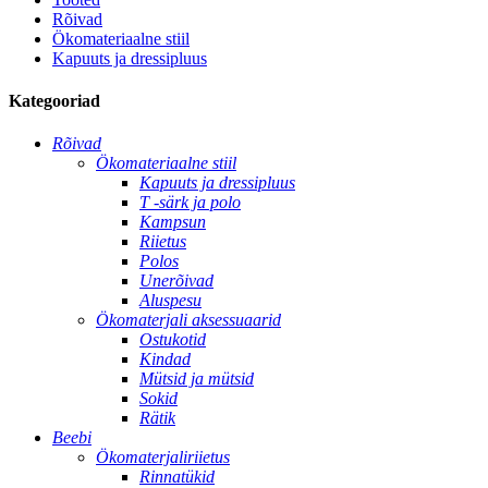
Rõivad
Ökomateriaalne stiil
Kapuuts ja dressipluus
Kategooriad
Rõivad
Ökomateriaalne stiil
Kapuuts ja dressipluus
T -särk ja polo
Kampsun
Riietus
Polos
Unerõivad
Aluspesu
Ökomaterjali aksessuaarid
Ostukotid
Kindad
Mütsid ja mütsid
Sokid
Rätik
Beebi
Ökomaterjaliriietus
Rinnatükid