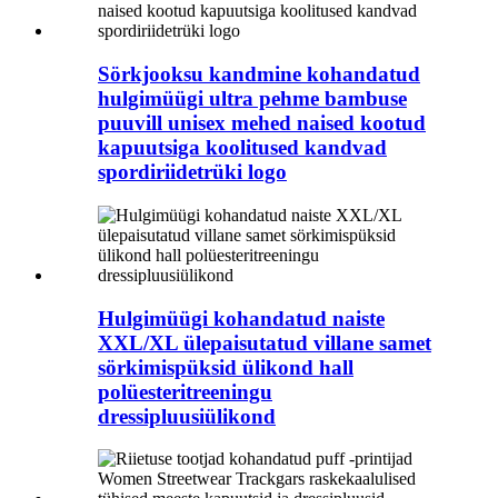
Sörkjooksu kandmine kohandatud
hulgimüügi ultra pehme bambuse
puuvill unisex mehed naised kootud
kapuutsiga koolitused kandvad
spordiriidetrüki logo
Hulgimüügi kohandatud naiste
XXL/XL ülepaisutatud villane samet
sörkimispüksid ülikond hall
polüesteritreeningu
dressipluusiülikond