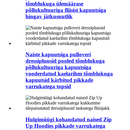
tõmblukuga ülemäärase
põllukultuuriga fliisist kapuutsiga
hingav jätkusuutlik
Naiste kapuutsiga pulloveri
dressipluusid pooled tõmblukuga
põllukultuuriga kapuutsiga
vooderdatud kaelarihm tõmblukuga
kapuutsid kärbitud pikkade
varrukatega topsid
Hulgimüügi kohandatud naised Zip
Up Hoodies pikkade varrukatega