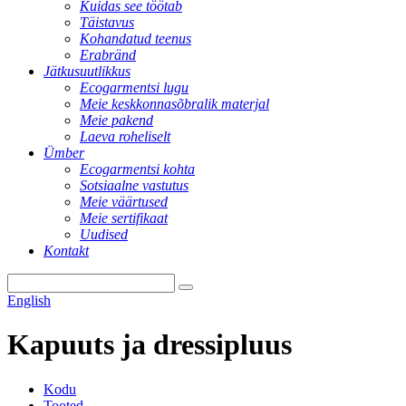
Kuidas see töötab
Täistavus
Kohandatud teenus
Erabränd
Jätkusuutlikkus
Ecogarmentsi lugu
Meie keskkonnasõbralik materjal
Meie pakend
Laeva roheliselt
Ümber
Ecogarmentsi kohta
Sotsiaalne vastutus
Meie väärtused
Meie sertifikaat
Uudised
Kontakt
English
Kapuuts ja dressipluus
Kodu
Tooted