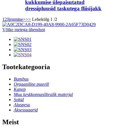
kukkumise ülepaisutatud
dressipluusid taskutega fliisijakk
1
2
Järgmine>
>>
Lehekülg 1 /2
Võtke meiega ühendust
Tootekategooria
Bambus
Orgaaniline puuvill
Kanep
Muu keskkonnasõbralik materjal
Sokid
Aluspesu
Aksessuaarid
Meist