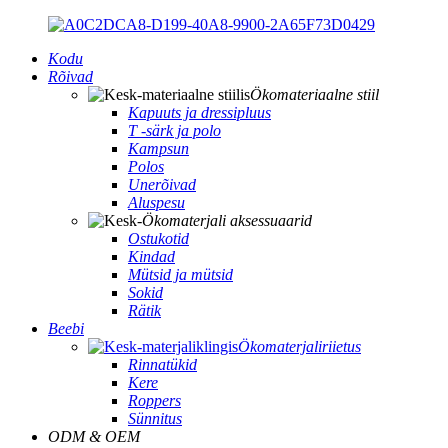
Kodu
Rõivad
Ökomateriaalne stiil
Kapuuts ja dressipluus
T -särk ja polo
Kampsun
Polos
Unerõivad
Aluspesu
Ökomaterjali aksessuaarid
Ostukotid
Kindad
Mütsid ja mütsid
Sokid
Rätik
Beebi
Ökomaterjaliriietus
Rinnatükid
Kere
Roppers
Sünnitus
ODM & OEM