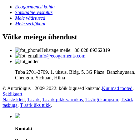
Ecogarmentsi kohta
Sotsiaalne vastutus
Meie väärtused
Meie sertifikaat
Võtke meiega ühendust
Helistage meile:+86-028-89362819
info@ecogarments.com
Tuba 2701-2709, 1. üksus, Bldg. 5, 3G Plaza, Banzhuyuaan,
Chengdu, Sichuan, Hiina
© Autoriõigus - 2009-2022: kõik õigused kaitstud.
Kuumad tooted
,
Saidikaart
Naiste kleit
,
T-särk
,
T-särk pikk varrukas
,
T-särgi kampsun
,
T-särk
taskuga
,
T-särk üks tükk
,
Kontakt