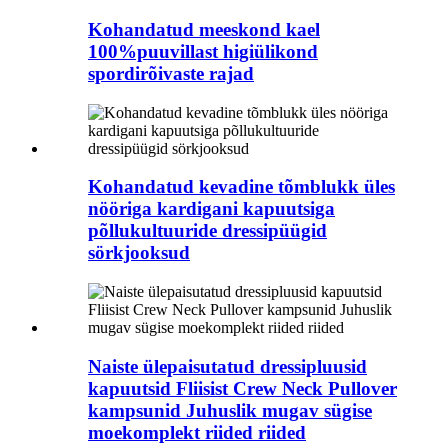
Kohandatud meeskond kael
100%puuvillast higiülikond
spordirõivaste rajad
Kohandatud kevadine tõmblukk üles
nööriga kardigani kapuutsiga
põllukultuuride dressipüügid
sörkjooksud
Naiste ülepaisutatud dressipluusid
kapuutsid Fliisist Crew Neck Pullover
kampsunid Juhuslik mugav sügise
moekomplekt riided riided