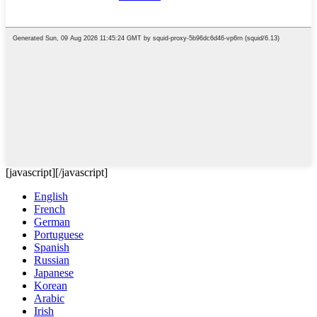
[javascript]
[/javascript]
English
French
German
Portuguese
Spanish
Russian
Japanese
Korean
Arabic
Irish